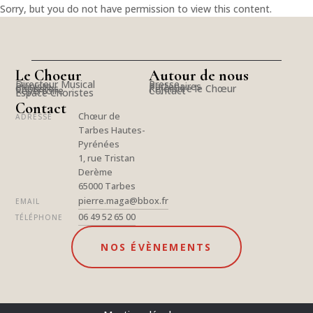
Sorry, but you do not have permission to view this content.
Le Choeur
Autour de nous
Directeur Musical
Presse
Pianiste
Partenaires
Choristes
Rejoindre le Chœur
Répertoire
Contact
Espace Choristes
Contact
Chœur de
ADRESSE
Tarbes Hautes-
Pyrénées
1, rue Tristan
Derème
65000 Tarbes
pierre.maga@bbox.fr
EMAIL
06 49 52 65 00
TÉLÉPHONE
NOS ÉVÈNEMENTS