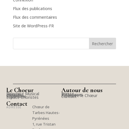
Flux des publications
Flux des commentaires
Site de WordPress-FR
Le Choeur
Autour de nous
Directeur Musical
Presse
Pianiste
Partenaires
Choristes
Rejoindre le Chœur
Répertoire
Contact
Espace Choristes
Contact
Chœur de
ADRESSE
Tarbes Hautes-
Pyrénées
1, rue Tristan