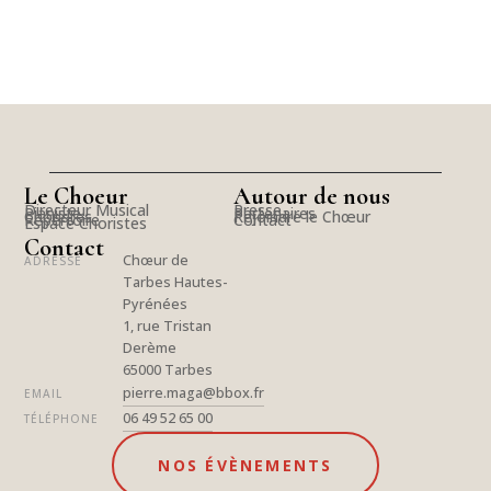
Le Choeur
Autour de nous
Directeur Musical
Presse
Pianiste
Partenaires
Choristes
Rejoindre le Chœur
Répertoire
Contact
Espace Choristes
Contact
Chœur de
ADRESSE
Tarbes Hautes-
Pyrénées
1, rue Tristan
Derème
65000 Tarbes
pierre.maga@bbox.fr
EMAIL
06 49 52 65 00
TÉLÉPHONE
NOS ÉVÈNEMENTS