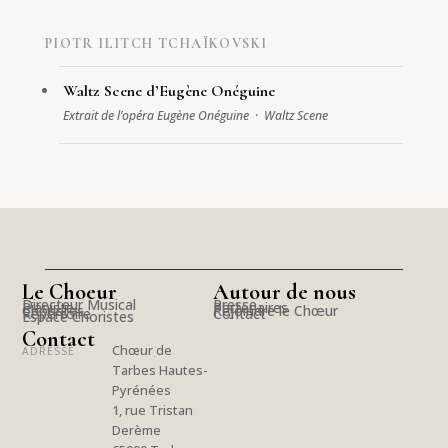
PIOTR ILITCH TCHAÏKOVSKI
Waltz Scene d’Eugène Onéguine
Extrait de l’opéra Eugène Onéguine · Waltz Scene
Le Choeur
Autour de nous
Directeur Musical
Presse
Pianiste
Partenaires
Choristes
Rejoindre le Chœur
Répertoire
Contact
Espace Choristes
Contact
Chœur de
ADRESSE
Tarbes Hautes-
Pyrénées
1, rue Tristan
Derème