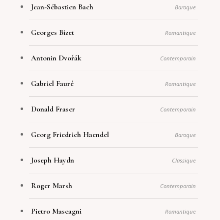
Jean-Sébastien Bach
Baroque
Georges Bizet
Romantique
Antonin Dvořák
Contemporain
Gabriel Fauré
Romantique
Donald Fraser
Contemporain
Georg Friedrich Haendel
Baroque
Joseph Haydn
Classique
Roger Marsh
Contemporain
Pietro Mascagni
Romantique