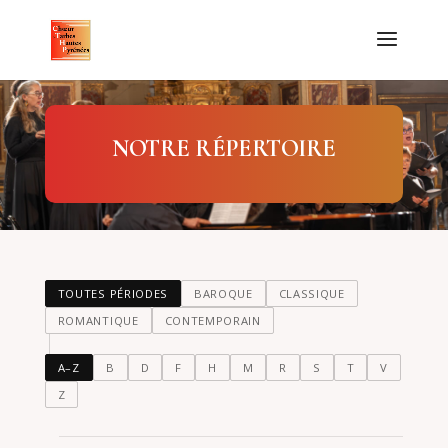
NOTRE RÉPERTOIRE
TOUTES PÉRIODES
BAROQUE
CLASSIQUE
ROMANTIQUE
CONTEMPORAIN
A–Z
B
D
F
H
M
R
S
T
V
Z