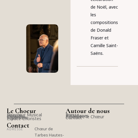
de Noël, avec
les
compositions
de Donald
Fraser et
Camille Saint-
Saëns.
Le Choeur
Autour de nous
Directeur Musical
Presse
Pianiste
Partenaires
Choristes
Rejoindre le Chœur
Répertoire
Contact
Espace Choristes
Contact
Chœur de
ADRESSE
Tarbes Hautes-