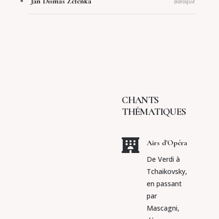
Jan Dismas Zelenka
Baroque
CHANTS
THÉMATIQUES

Airs d'Opéra
De Verdi à
Tchaikovsky,
en passant
par
Mascagni,