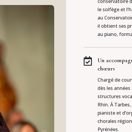
conservatoire d
le solfège et l
au Conservatoi
il obtient ses
au piano, forma

Un accompagna
chœurs
Chargé de cour
dès les années 
structures vocal
Rhin. À Tarbes, 
pianiste et d’o
chorales régio
Pyrénées.