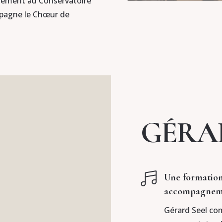
ement au Conservatoire
mpagne le Chœur de
GÉRA

Une formation
accompagnem
Gérard Seel co