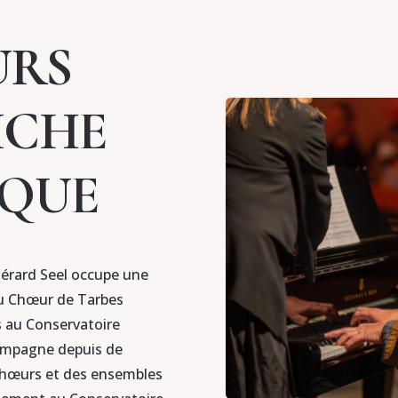
URS
ICHE
IQUE
Gérard Seel occupe une
 du Chœur de Tarbes
 au Conservatoire
compagne depuis de
chœurs et des ensembles