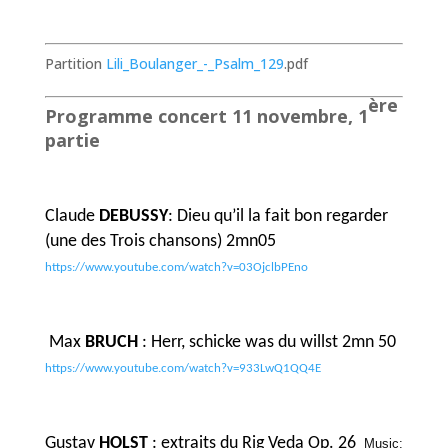
Partition
Lili_Boulanger_-_Psalm_129
.pdf
ère
Programme concert 11 novembre, 1
partie
Claude
DEBUSSY
: Dieu qu’il la fait bon regarder
(une des Trois chansons) 2mn05
https://www.youtube.com/watch?v=03OjclbPEno
Max
BRUCH
: Herr, schicke was du willst 2mn 50
https://www.youtube.com/watch?v=933LwQ1QQ4E
Gustav
HOLST
: extraits du Rig Veda Op. 26
Music: