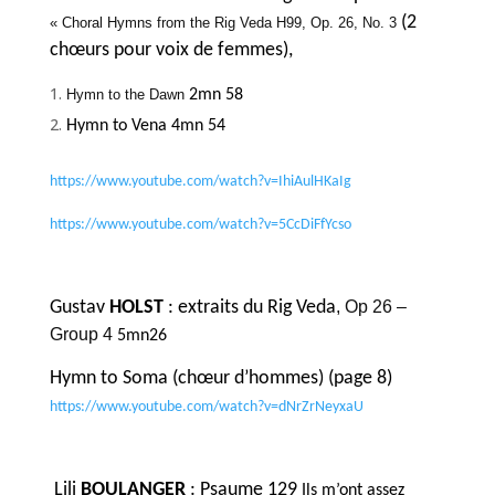
(2
« Choral Hymns from the Rig Veda H99, Op. 26, No. 3
chœurs pour voix de femmes),
Hymn to the Dawn
2mn 58
Hymn to Vena 4mn 54
https://www.youtube.com/watch?v=IhiAulHKaIg
https://www.youtube.com/watch?v=5CcDiFfYcso
Gustav
HOLST
: extraits du Rig Veda
, Op 26 –
Group 4
5mn26
Hymn to Soma (chœur d’hommes) (page 8)
https://www.youtube.com/watch?v=dNrZrNeyxaU
Lili
BOULANGER
: Psaume 129
Ils m’ont assez