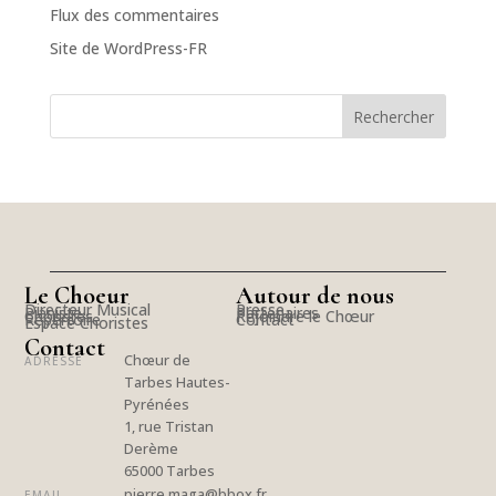
Flux des commentaires
Site de WordPress-FR
Le Choeur
Autour de nous
Directeur Musical
Presse
Pianiste
Partenaires
Choristes
Rejoindre le Chœur
Répertoire
Contact
Espace Choristes
Contact
Chœur de
ADRESSE
Tarbes Hautes-
Pyrénées
1, rue Tristan
Derème
65000 Tarbes
pierre.maga@bbox.fr
EMAIL