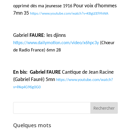
Pour voix d’hommes
opprimé dès ma jeunesse 1916
7mn 35
https://www.youtube.com/watch?v=KBgLEEf9hWA
Gabriel
FAURE
: les djinns
https://www.dailymotion.com/video/x6hpc3y
(Chœur
de Radio France) 6mn 28
En bis:
Gabriel FAURE
Cantique de Jean Racine
(Gabriel Fauré) 5mn
https://www.youtube.com/watch?
v=PAq4G96g0G0
Quelques mots