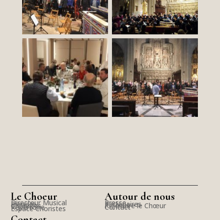
Le Choeur
Autour de nous
Directeur Musical
Presse
Pianiste
Partenaires
Choristes
Rejoindre le Chœur
Répertoire
Contact
Espace Choristes
Contact