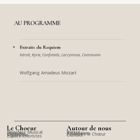
AU PROGRAMME
Extraits du Requiem
Introït, Kyrie, Confutatis, Lacrymosa, Communio
Wolfgang Amadeus Mozart
Le Choeur
Autour de nous
Directeur Musical
Presse
Pianiste
Partenaires
Choristes
Rejoindre le Chœur
Répertoire
Contact
Espace Choristes