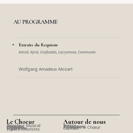
AU PROGRAMME
Extraits du Requiem
Introït, Kyrie, Confutatis, Lacrymosa, Communio
Wolfgang Amadeus Mozart
Le Choeur
Autour de nous
Directeur Musical
Presse
Pianiste
Partenaires
Choristes
Rejoindre le Chœur
Répertoire
Contact
Espace Choristes