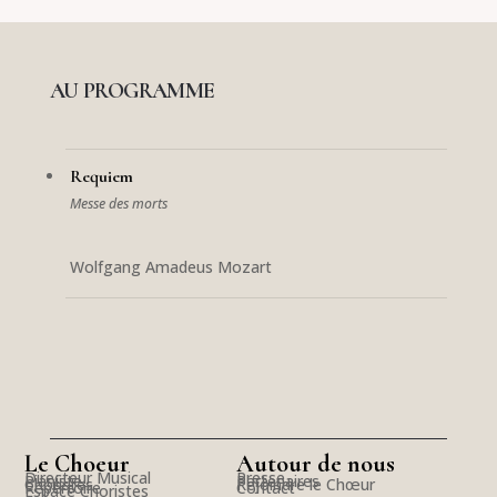
AU PROGRAMME
Requiem
Messe des morts
Wolfgang Amadeus Mozart
Le Choeur
Autour de nous
Directeur Musical
Presse
Pianiste
Partenaires
Choristes
Rejoindre le Chœur
Répertoire
Contact
Espace Choristes