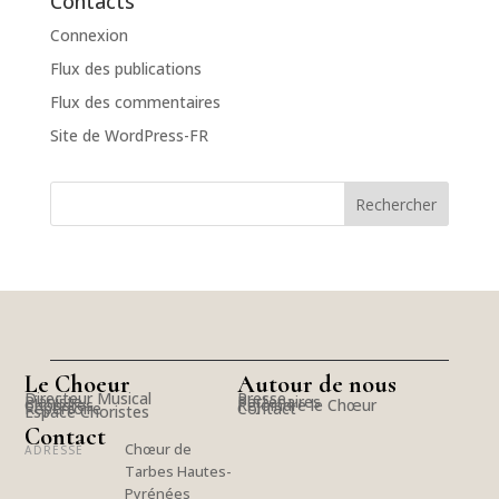
Contacts
Connexion
Flux des publications
Flux des commentaires
Site de WordPress-FR
Le Choeur
Autour de nous
Directeur Musical
Presse
Pianiste
Partenaires
Choristes
Rejoindre le Chœur
Répertoire
Contact
Espace Choristes
Contact
Chœur de
ADRESSE
Tarbes Hautes-
Pyrénées