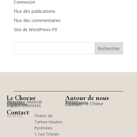
Connexion
Flux des publications
Flux des commentaires
Site de WordPress-FR
Le Choeur
Autour de nous
Directeur Musical
Presse
Pianiste
Partenaires
Choristes
Rejoindre le Chœur
Répertoire
Contact
Espace Choristes
Contact
Chœur de
ADRESSE
Tarbes Hautes-
Pyrénées
1, rue Tristan