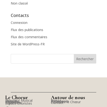
Non classé
Contacts
Connexion
Flux des publications
Flux des commentaires
Site de WordPress-FR
Le Choeur
Autour de nous
Directeur Musical
Presse
Pianiste
Partenaires
Choristes
Rejoindre le Chœur
Répertoire
Contact
Espace Choristes