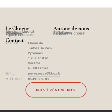
Le Choeur
Autour de nous
Directeur Musical
Presse
Pianiste
Partenaires
Choristes
Rejoindre le Chœur
Répertoire
Contact
Espace Choristes
Contact
Chœur de
ADRESSE
Tarbes Hautes-
Pyrénées
1, rue Tristan
Derème
65000 Tarbes
pierre.maga@bbox.fr
EMAIL
06 49 52 65 00
TÉLÉPHONE
NOS ÉVÈNEMENTS