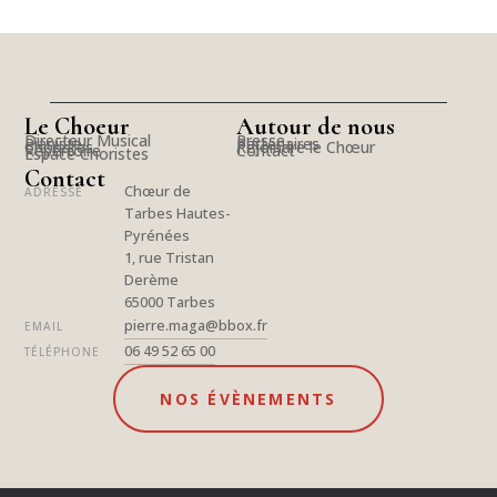
Le Choeur
Autour de nous
Directeur Musical
Presse
Pianiste
Partenaires
Choristes
Rejoindre le Chœur
Répertoire
Contact
Espace Choristes
Contact
Chœur de
ADRESSE
Tarbes Hautes-
Pyrénées
1, rue Tristan
Derème
65000 Tarbes
pierre.maga@bbox.fr
EMAIL
06 49 52 65 00
TÉLÉPHONE
NOS ÉVÈNEMENTS