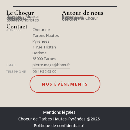
Le Choeur
Autour de nous
Directeur Musical
Presse
Pianiste
Partenaires
Choristes
Rejoindre le Chœur
Répertoire
Contact
Espace Choristes
Contact
Chœur de
ADRESSE
Tarbes Hautes-
Pyrénées
1, rue Tristan
Derème
65000 Tarbes
pierre.maga@bbox.fr
EMAIL
06 49 52 65 00
TÉLÉPHONE
NOS ÉVÈNEMENTS
Mentions légales
Choeur de Tarbes Hautes-Pyrénées @2026
Politique de confidentialité