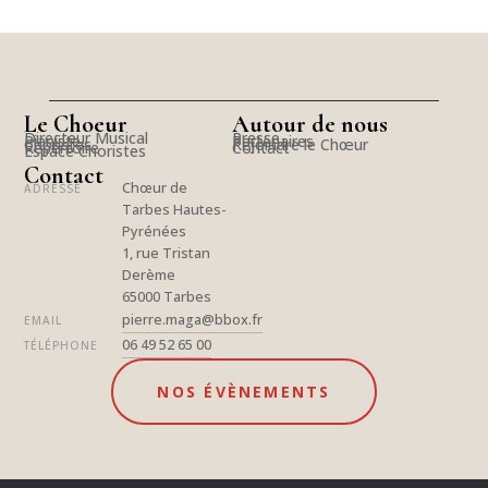
Le Choeur
Autour de nous
Directeur Musical
Presse
Pianiste
Partenaires
Choristes
Rejoindre le Chœur
Répertoire
Contact
Espace Choristes
Contact
Chœur de
ADRESSE
Tarbes Hautes-
Pyrénées
1, rue Tristan
Derème
65000 Tarbes
pierre.maga@bbox.fr
EMAIL
06 49 52 65 00
TÉLÉPHONE
NOS ÉVÈNEMENTS