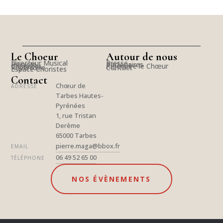
Le Choeur
Autour de nous
Directeur Musical
Presse
Pianiste
Partenaires
Choristes
Rejoindre le Chœur
Répertoire
Contact
Espace Choristes
Contact
Chœur de
ADRESSE
Tarbes Hautes-
Pyrénées
1, rue Tristan
Derème
65000 Tarbes
pierre.maga@bbox.fr
EMAIL
06 49 52 65 00
TÉLÉPHONE
NOS ÉVÈNEMENTS