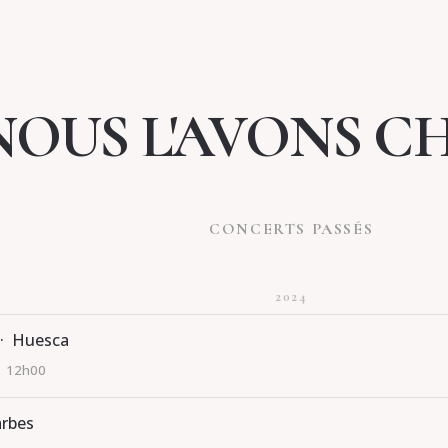
NOUS L'AVONS C
CONCERTS PASSÉS
2024
 · Huesca
· 12h00
arbes