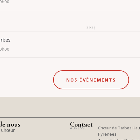
20h00
2023
arbes
20h00
NOS ÉVÈNEMENTS
de nous
Contact
Chœur de Tarbes Hau
ADRESSE
e Chœur
Pyrénées