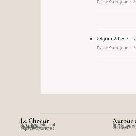
Église Saint-Jean · 
24 juin 2023 · T
Église Saint-Jean · 
Le Choeur
Autour 
Directeur Musical
Presse
Pianiste
Partenaires
Choristes
Rejoindre l
Répertoire
Contact
Espace Choristes