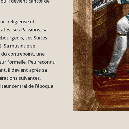
ù il devient cantor de
is religieuse et
tates, ses Passions, sa
bourgeois, ses Suites
ré. Sa musique se
e du contrepoint, une
ueur formelle. Peu reconnu
t, il devient après sa
érations suivantes.
teur central de l’époque