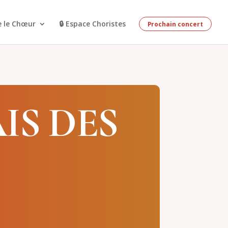
e le Chœur
🔒 Espace Choristes
Prochain concert
IS DES