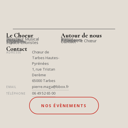
Le Choeur
Autour de nous
Directeur Musical
Presse
Pianiste
Partenaires
Choristes
Rejoindre le Chœur
Répertoire
Contact
Espace Choristes
Contact
Chœur de
ADRESSE
Tarbes Hautes-
Pyrénées
1, rue Tristan
Derème
65000 Tarbes
pierre.maga@bbox.fr
EMAIL
06 49 52 65 00
TÉLÉPHONE
NOS ÉVÈNEMENTS