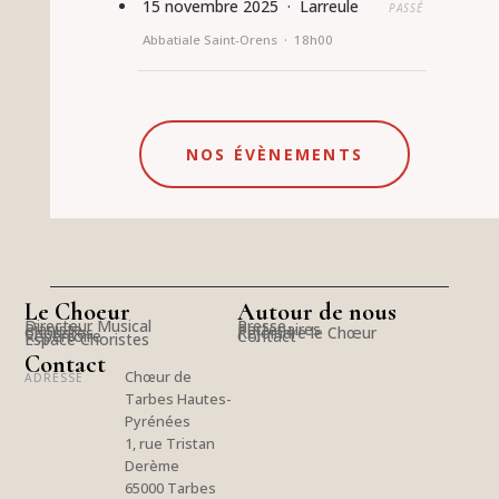
15 novembre 2025 · Larreule
PASSÉ
Abbatiale Saint-Orens · 18h00
NOS ÉVÈNEMENTS
Le Choeur
Autour de nous
Directeur Musical
Presse
Pianiste
Partenaires
Choristes
Rejoindre le Chœur
Répertoire
Contact
Espace Choristes
Contact
Chœur de
ADRESSE
Tarbes Hautes-
Pyrénées
1, rue Tristan
Derème
65000 Tarbes