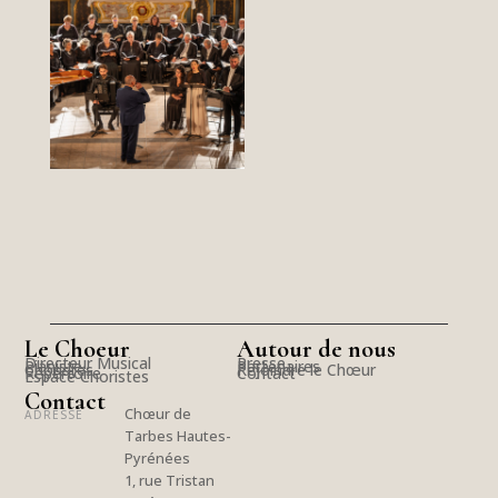
Le Choeur
Autour de nous
Directeur Musical
Presse
Pianiste
Partenaires
Choristes
Rejoindre le Chœur
Répertoire
Contact
Espace Choristes
Contact
Chœur de
ADRESSE
Tarbes Hautes-
Pyrénées
1, rue Tristan