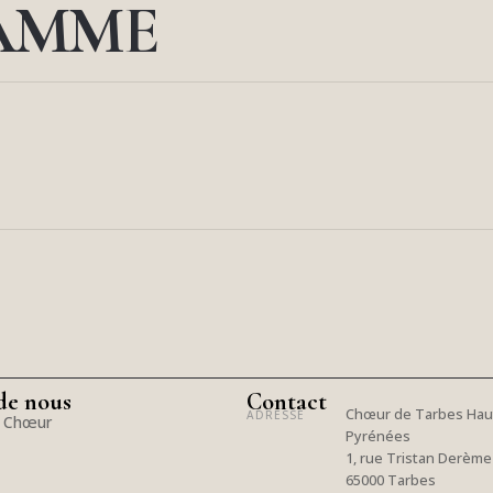
AMME
de nous
Contact
Chœur de Tarbes Hau
ADRESSE
e Chœur
Pyrénées
1, rue Tristan Derème
65000 Tarbes