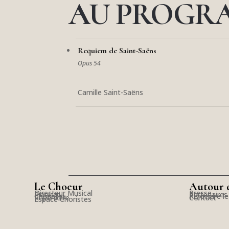
AU PROGR
Requiem de Saint-Saëns
Opus 54
Camille Saint-Saëns
Le Choeur
Autour 
Directeur Musical
Presse
Pianiste
Partenaires
Choristes
Rejoindre l
Répertoire
Contact
Espace Choristes