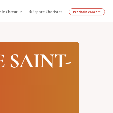
e le Chœur
🔒 Espace Choristes
Prochain concert
 SAINT-