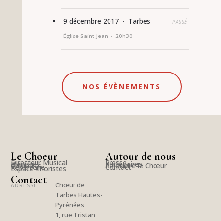
9 décembre 2017 · Tarbes
PASSÉ
Église Saint-Jean · 20h30
NOS ÉVÈNEMENTS
Le Choeur
Autour de nous
Directeur Musical
Presse
Pianiste
Partenaires
Choristes
Rejoindre le Chœur
Répertoire
Contact
Espace Choristes
Contact
Chœur de
ADRESSE
Tarbes Hautes-
Pyrénées
1, rue Tristan