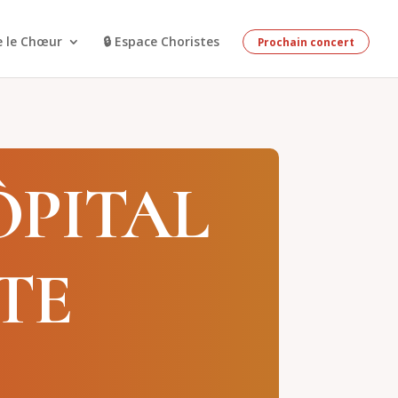
e le Chœur
🔒 Espace Choristes
Prochain concert
ÔPITAL
TE