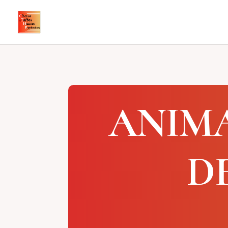
ANIMA
D