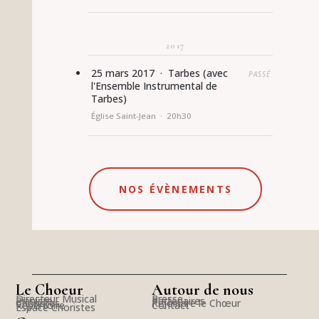
2017
25 mars 2017 · Tarbes (avec
PASSÉ
l'Ensemble Instrumental de
Tarbes)
Église Saint-Jean · 20h30
NOS ÉVÈNEMENTS
Le Choeur
Autour de nous
Directeur Musical
Presse
Pianiste
Partenaires
Choristes
Rejoindre le Chœur
Répertoire
Contact
Espace Choristes