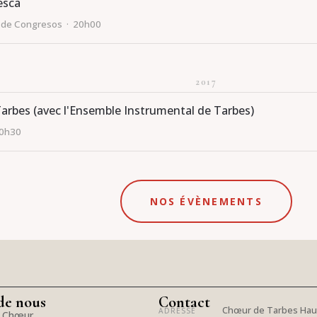
esca
io de Congresos · 20h00
2017
arbes (avec l'Ensemble Instrumental de Tarbes)
20h30
NOS ÉVÈNEMENTS
de nous
Contact
Chœur de Tarbes Hau
ADRESSE
e Chœur