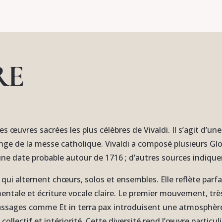
RE
des œuvres sacrées les plus célèbres de Vivaldi. Il s’agit d’
ange de la messe catholique. Vivaldi a composé plusieurs Glor
une date probable autour de 1716 ; d’autres sources indiqu
qui alternent chœurs, solos et ensembles. Elle reflète parfa
mentale et écriture vocale claire. Le premier mouvement, t
 passages comme Et in terra pax introduisent une atmosphère
llectif et intériorité. Cette diversité rend l’œuvre particul