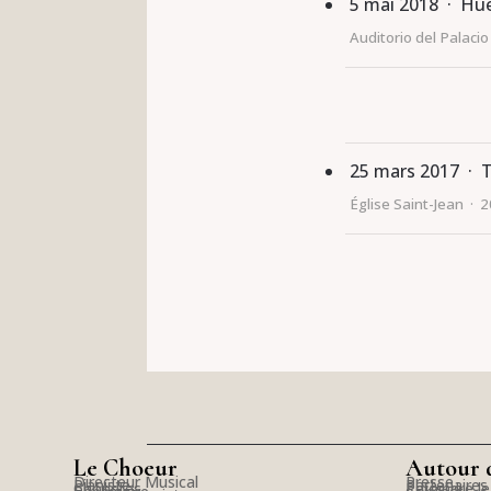
5 mai 2018 · Hu
Auditorio del Palac
25 mars 2017 · T
Église Saint-Jean · 
Le Choeur
Autour 
Directeur Musical
Presse
Pianiste
Partenaires
Choristes
Rejoindre l