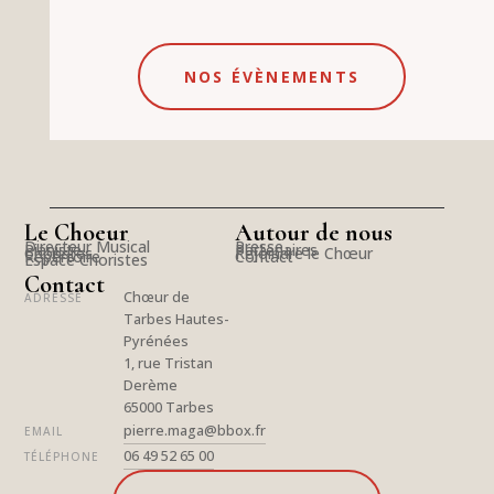
NOS ÉVÈNEMENTS
Le Choeur
Autour de nous
Directeur Musical
Presse
Pianiste
Partenaires
Choristes
Rejoindre le Chœur
Répertoire
Contact
Espace Choristes
Contact
Chœur de
ADRESSE
Tarbes Hautes-
Pyrénées
1, rue Tristan
Derème
65000 Tarbes
pierre.maga@bbox.fr
EMAIL
06 49 52 65 00
TÉLÉPHONE