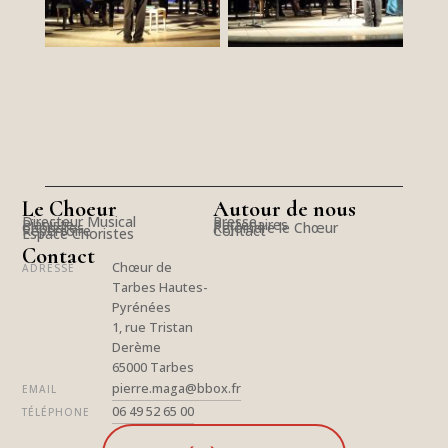
Le Choeur
Autour de nous
Directeur Musical
Presse
Pianiste
Partenaires
Choristes
Rejoindre le Chœur
Répertoire
Contact
Espace Choristes
Contact
Chœur de
ADRESSE
Tarbes Hautes-
Pyrénées
1, rue Tristan
Derème
65000 Tarbes
pierre.maga@bbox.fr
EMAIL
06 49 52 65 00
TÉLÉPHONE