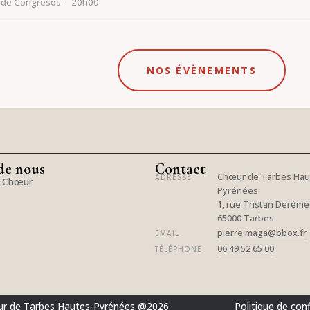
io de Congresos · 20h00
NOS ÉVÈNEMENTS
de nous
Contact
Chœur de Tarbes Hau
ADRESSE
e Chœur
Pyrénées
1, rue Tristan Derème
65000 Tarbes
pierre.maga@bbox.fr
EMAIL
06 49 52 65 00
TÉLÉPHONE
ur de Tarbes Hautes-Pyrénées @2026
Politique de conf