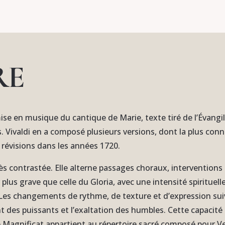
RE
ise en musique du cantique de Marie, texte tiré de l’Évangil
. Vivaldi en a composé plusieurs versions, dont la plus con
 révisions dans les années 1720.
rès contrastée. Elle alterne passages choraux, intervention
plus grave que celle du Gloria, avec une intensité spirituel
Les changements de rythme, de texture et d’expression suive
nt des puissants et l’exaltation des humbles. Cette capacit
Le Magnificat appartient au répertoire sacré composé pour V