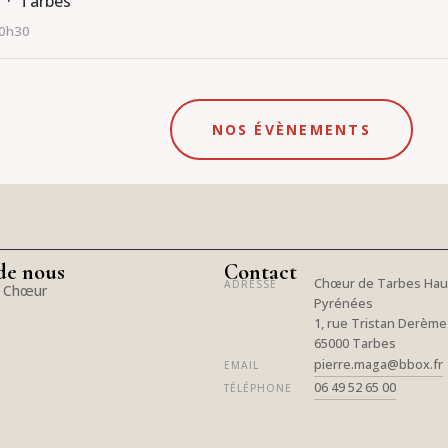
 · Tarbes
20h30
NOS ÉVÈNEMENTS
de nous
Contact
Chœur de Tarbes Hau
ADRESSE
e Chœur
Pyrénées
1, rue Tristan Derème
65000 Tarbes
pierre.maga@bbox.fr
EMAIL
06 49 52 65 00
TÉLÉPHONE