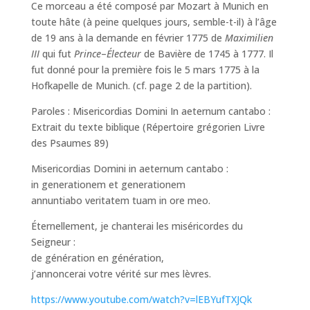
Ce morceau a été composé par Mozart à Munich en
toute hâte (à peine quelques jours, semble-t-il) à l’âge
de 19 ans à la demande en février 1775 de
Maximilien
III
qui fut
Prince
–
Électeur
de Bavière de 1745 à 1777. Il
fut donné pour la première fois le 5 mars 1775 à la
Hofkapelle de Munich. (cf. page 2 de la partition).
Paroles : Misericordias Domini In aeternum cantabo :
Extrait du texte biblique (Répertoire grégorien Livre
des Psaumes 89)
Misericordias Domini in aeternum cantabo :
in generationem et generationem
annuntiabo veritatem tuam in ore meo.
Éternellement, je chanterai les miséricordes du
Seigneur :
de génération en génération,
j’annoncerai votre vérité sur mes lèvres.
https://www.youtube.com/watch?v=lEBYufTXJQk