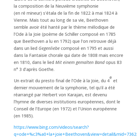
la composition de la Neuvième symphonie
(en ré mineur) s’étala de la fin de 1822 à mai 1824 à
Vienne. Mais tout au long de sa vie, Beethoven
semble avoir été hanté par le thème mélodique de
l’Ode à la Joie (poème de Schiller composé en 1785
que Beethoven a lu en 1792) que l’on retrouve déjà
dans un lied
Gegenliebe
composé en 1795 et aussi
dans la Fantaisie chorale qui date de 1808 mais encore
en 1810, dans le lied
Mit einem gemalten Band
opus 83
n° 3 d’après Goethe.
e
Un extrait du presto final de l’Ode à la Joie, du 4
et
dernier mouvement de la symphonie, tel qu’il a été
réarrangé par Herbert von Karajan, est devenu
l’hymne de diverses institutions européennes, dont le
Conseil de l’Europe (en 1972) et l’Union européenne
(en 1985).
https://www.bing.com/videos/search?
q=ode+%c3%a0+la+joie+Beethoven&view=detail&mid=7