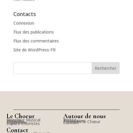
Contacts
Connexion
Flux des publications
Flux des commentaires
Site de WordPress-FR
Le Choeur
Autour de nous
Directeur Musical
Presse
Pianiste
Partenaires
Choristes
Rejoindre le Chœur
Répertoire
Contact
Espace Choristes
Contact