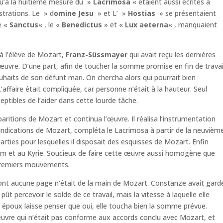
u’à la huitième mesure du »
Lacrimosa
« étaient aussi écrites à
strations. Le » d
omine Jesu
» et L’ »
Hostias
» se présentaient
le «
Sanctus
« , le «
Benedictus
» et «
Lux aeterna
« , manquaient
 l’élève de Mozart,
Franz-Süssmayer
qui avait reçu les dernières
’œuvre. D’une part, afin de toucher la somme promise en fin de travai
ouhaits de son défunt mari. On chercha alors qui pourrait bien
L’affaire était compliquée, car personne n’était à la hauteur. Seul
tibles de l’aider dans cette lourde tâche.
ritions de Mozart et continua l’œuvre. Il réalisa l’instrumentation
s indications de Mozart, compléta le Lacrimosa à partir de la neuvièm
ties pour lesquelles il disposait des esquisses de Mozart. Enfin
em et au Kyrie. Soucieux de faire cette œuvre aussi homogène que
 premiers mouvements.
t aucune page n’était de la main de Mozart. Constanze avait gard
pût percevoir le solde de ce travail, mais la vitesse à laquelle elle
 époux laisse penser que oui, elle toucha bien la somme prévue.
uvre qui n’était pas conforme aux accords conclu avec Mozart, et