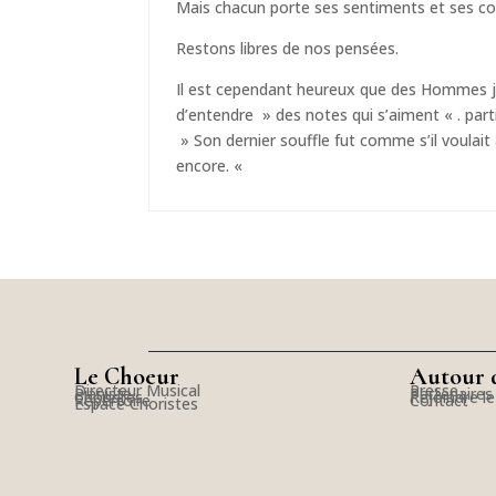
Mais chacun porte ses sentiments et ses con
Restons libres de nos pensées.
Il est cependant heureux que des Hommes just
d’entendre » des notes qui s’aiment « . par
» Son dernier souffle fut comme s’il voulait
encore. «
Le Choeur
Autour 
Directeur Musical
Presse
Pianiste
Partenaires
Choristes
Rejoindre l
Répertoire
Contact
Espace Choristes