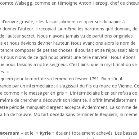
t le comte Walsegg, comme en témoigne Anton Herzog, chef de chœu
œuvre gravée, il les faisait joliment recopier sur du papier à
onner l’auteur. Il recopiait lui-même les partitions qu’il donnait, de
 l’auteur secret. Nous n’avons jamais vu de partitions originales.
s et nous devions deviner l’auteur. Nous avancions alors le nom de
endre composer de petites choses. Il souriait et se réjouissait alors
s nous riions de ce qu’il nous prêtât une telle naïveté ! Nous étions
ue nous faisions à notre seigneur. C’est ainsi que la mystification se
es. «
uiem pour la mort de sa femme en février 1791. Bien sûr, il
de par un intermédiaire ; il s’agissait du fils du maire de Vienne. C
ure comme « le messager en gris ». L’intermédiaire bien sur refusa de
même de chercher à découvrir son identité. Il offrit immédiatement
a cette période manquait d’argent accepta évidemment. La somme de
la fin de l’œuvre. Mozart décéda sans terminer le Requiem, ni même
 æternam
« et le »
Kyrie
» étaient totalement achevés. Les basses