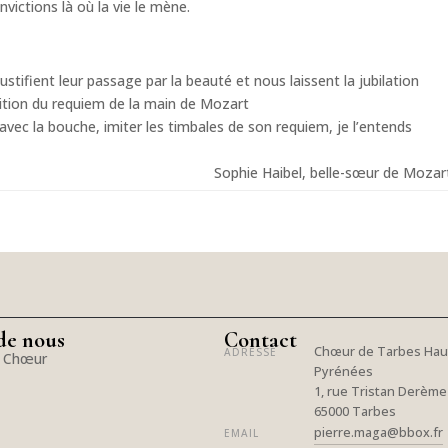
victions là où la vie le mène.
ifient leur passage par la beauté et nous laissent la jubilation
tition du requiem de la main de Mozart
 avec la bouche, imiter les timbales de son requiem, je l’entends
Sophie Haibel, belle-sœur de Mozar
de nous
Contact
Chœur de Tarbes Hau
ADRESSE
e Chœur
Pyrénées
1, rue Tristan Derème
65000 Tarbes
pierre.maga@bbox.fr
EMAIL