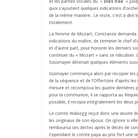
et les parties vocales du »
Dies Irae
» jusq
quoi s’ajoutent quelques indications d’orche
de la même manière.. Le reste, c’est à dire 
totalement.
La femme de Mozart, Constanze demanda à
indications du maître, de terminer le chef-d
et d’autre part, pour honorer les derniers s
continuer du « Mozart » sans se ridiculiser. 
Süssmayer détenait quelques éléments suscep
Süsmayer commença alors par recopier les pa
de la séquence et de l’Offertoire d’après le
mesure et recomposa les quatre dernières par
pour la communion, il se rapporta au Requi
possible, il recopia intégralement les deux
Le comte Walsegg reçut donc une œuvre don
les originaux de son époux. On ignore si elle 
remboursa ses dettes après le décès de son
Cependant le comte paya au prix fort une œ