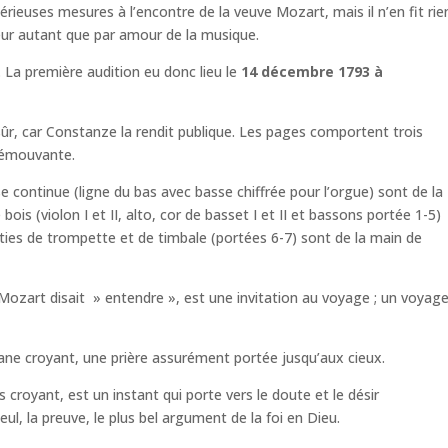
rieuses mesures à l’encontre de la veuve Mozart, mais il n’en fit rie
ur autant que par amour de la musique.
 La première audition eu donc lieu le
14 décembre 1793 à
 sûr, car Constanze la rendit publique. Les pages comportent trois
s émouvante.
se continue (ligne du bas avec basse chiffrée pour l’orgue) sont de la
ois (violon I et II, alto, cor de basset I et II et bassons portée 1-5)
arties de trompette et de timbale (portées 6-7) sont de la main de
ozart disait » entendre », est une invitation au voyage ; un voyag
ane croyant, une prière assurément portée jusqu’aux cieux.
s croyant, est un instant qui porte vers le doute et le désir
ul, la preuve, le plus bel argument de la foi en Dieu.