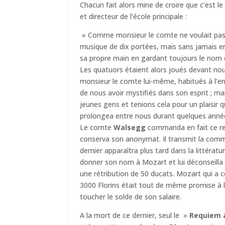
Chacun fait alors mine de croire que c’es
et directeur de l’école principale :
» Comme monsieur le comte ne voulait pas d’
musique de dix portées, mais sans jamais en d
sa propre main en gardant toujours le nom de
Les quatuors étaient alors joués devant nou
monsieur le comte lui-même, habitués à l’ent
de nous avoir mystifiés dans son esprit ; mai
jeunes gens et tenions cela pour un plaisir q
prolongea entre nous durant quelques anné
Le comte
Walsegg
commanda en fait ce req
conserva son anonymat. Il transmit la comman
dernier apparaîtra plus tard dans la littérat
donner son nom à Mozart et lui déconseilla 
une rétribution de 50 ducats. Mozart qui 
3000 Florins était tout de même promise à 
toucher le solde de son salaire.
A la mort de ce dernier, seul le »
Requiem