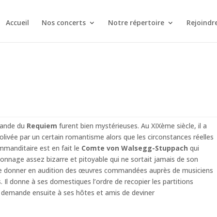
Accueil
Nos concerts
Notre répertoire
Rejoindr
mande du
Requiem
furent bien mystérieuses. Au XIXème siècle, il a
jolivée par un certain romantisme alors que les circonstances réelles
mmanditaire est en fait le
Comte von Walsegg-Stuppach
qui
sonnage assez bizarre et pitoyable qui ne sortait jamais de son
de de donner en audition des œuvres commandées auprès de musiciens
. Il donne à ses domestiques l’ordre de recopier les partitions
Il demande ensuite à ses hôtes et amis de deviner